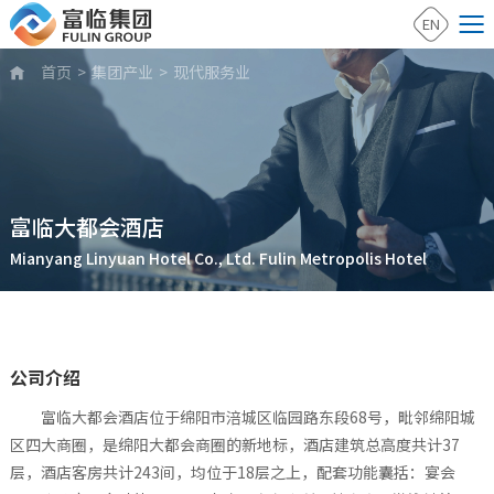
EN
首页
>
集团产业
>
现代服务业

富临大都会酒店
Mianyang Linyuan Hotel Co., Ltd. Fulin Metropolis Hotel
公司介绍
富临大都会酒店位于绵阳市涪城区临园路东段68号，毗邻绵阳城
区四大商圈，是绵阳大都会商圈的新地标，酒店建筑总高度共计37
层，酒店客房共计243间，均位于18层之上，配套功能囊括：宴会