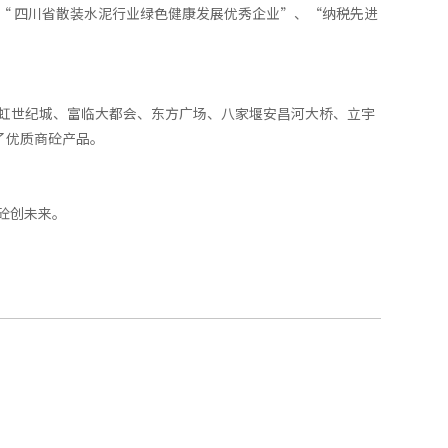
“ 四川省散装水泥行业绿色健康发展优秀企业”、“纳税先进
虹世纪城、富临大都会、东方广场、八家堰安昌河大桥、立宇
了优质商砼产品。
砼创未来。