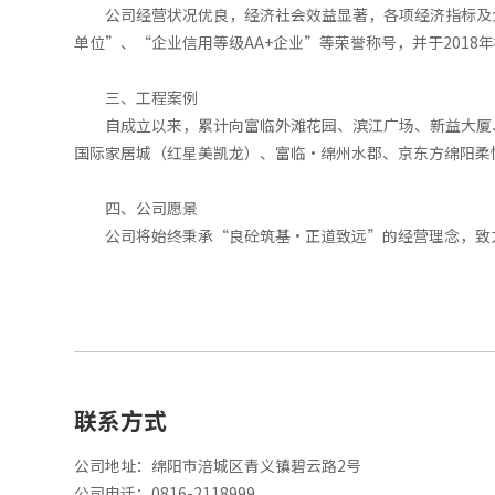
公司经营状况优良，经济社会效益显著，各项经济指标及
单位”、“企业信用等级AA+企业”等荣誉称号，并于201
三、工程案例
自成立以来，累计向富临外滩花园、滨江广场、新益大厦
国际家居城（红星美凯龙）、富临·绵州水郡、京东方绵阳柔
四、公司愿景
公司将始终秉承“良砼筑基·正道致远”的经营理念，致
联系方式
公司地址：绵阳市涪城区青义镇碧云路2号
公司电话：0816-2118999