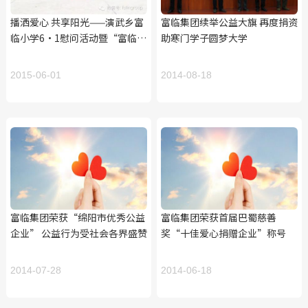
播洒爱心 共享阳光——演武乡富
富临集团续举公益大旗 再度捐资
临小学6•1慰问活动暨“富临爱
助寒门学子圆梦大学
心儿童基金”两周年公益行动侧
记
2015-06-01
2014-08-18
富临集团荣获“绵阳市优秀公益
富临集团荣获首届巴蜀慈善
企业” 公益行为受社会各界盛赞
奖“十佳爱心捐赠企业”称号
2014-07-28
2014-06-18